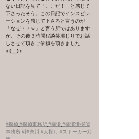
ない日記を見て「ここだ！」と感じて
下さったそう。この日記でインスピレ
ーションを感じて下さると言うのが
「なぜ？？ｗ」と言う所ではあります
が、その後３時間程談笑混じりでお話
しさせて頂きご依頼を頂きました
m(__)m
#探偵
#探偵事務所
#横浜
#横濱港探偵
事務所
#神奈川
#人探し
#ストーカー対