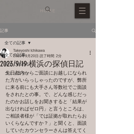
HOME
記事
全ての記事
Takeyoshi Ichikawa
全ての記事
2023年9月20日
読了時間: 2分
2023/9/19 横浜の探偵日記
今すぐ始める
先日都内からご面談にお越しになられ
コミュニティ
た方がいらっしゃったのですが、弊所
に来る前にも大手さん等数社でご面談
をされたとの事。で、どんな感じだっ
たのかお話しをお聞きすると「結果が
出なければゼロ円」と言うところは、
ご相談者様が「では証拠が取れたらお
いくらなんですか？」と聞くと、面談
していたカウンセラーさんは答えてく