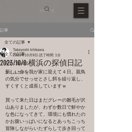
HOME
記事
全ての記事
Takeyoshi Ichikawa
全ての記事
2023年10月9日
読了時間: 1分
2023/10/8 横浜の探偵日記
今すぐ始める
新しい命を我が家に迎えて４日。親鳥
コミュニティ
の気分でせっせとさし餌を繰り返し、
すくすくと成長していますｗ
買って来た日はまだグレーの雛毛が沢
山ありましたが、わずか数日で鮮やか
な色になってきて、環境にも慣れたの
かお腹いっぱいになるとあっちこっち
冒険しながらいたずらして歩き回って