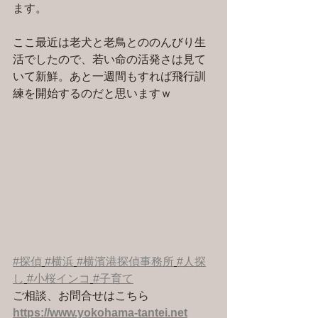
ます。
ここ最近は老犬と老鳥とののんびり生
活でしたので、若い命の活発さは見て
いて新鮮。あと一週間もすれば飛行訓
練を開始するのだと思いますｗ
#探偵
#横浜
#横濱港探偵事務所
#人探
し
#小桜インコ
#子育て
ご相談、お問合せはこちら 
https://www.yokohama-tantei.net