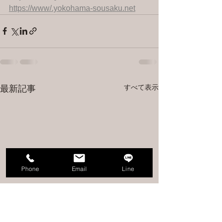
https://www/.yokohama-sousaku.net
すべて表示
最新記事
Phone
Email
Line