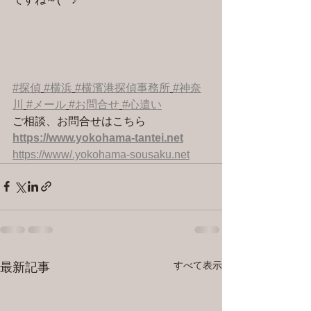
#探偵
#横浜
#横濱港探偵事務所
#神奈
川
#メール
#お問合せ
#心遣い
ご相談、お問合せはこちら 
https://www.yokohama-tantei.net
https://www/.yokohama-sousaku.net
すべて表示
最新記事