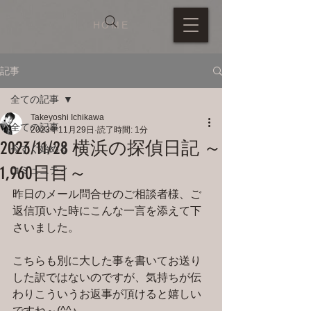
HOME
記事
全ての記事
Takeyoshi Ichikawa
全ての記事
2023年11月29日
読了時間: 1分
2023/11/28 横浜の探偵日記 ～
今すぐ始める
1,960日目～
コミュニティ
昨日のメール問合せのご相談者様、ご
返信頂いた時にこんな一言を添えて下
さいました。
こちらも別に大した事を書いてお送り
した訳ではないのですが、気持ちが伝
わりこういうお返事が頂けると嬉しい
ですね～(^^♪