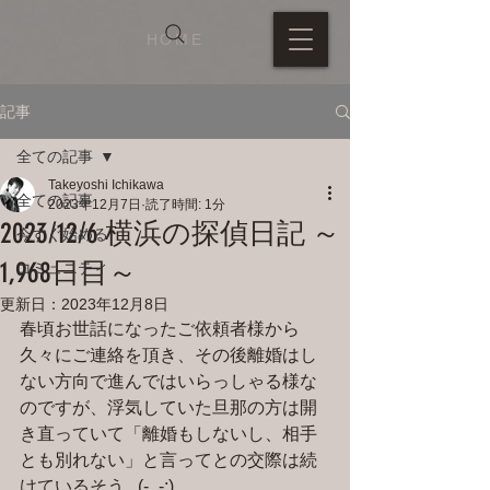
HOME
記事
全ての記事
Takeyoshi Ichikawa
全ての記事
2023年12月7日
読了時間: 1分
2023/12/6 横浜の探偵日記 ～
今すぐ始める
1,968日目～
コミュニティ
更新日：
2023年12月8日
春頃お世話になったご依頼者様から
久々にご連絡を頂き、その後離婚はし
ない方向で進んではいらっしゃる様な
のですが、浮気していた旦那の方は開
き直っていて「離婚もしないし、相手
とも別れない」と言ってとの交際は続
けているそう...(-_-;)