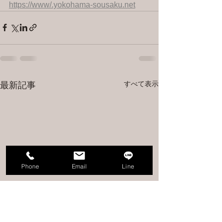
https://www/.yokohama-sousaku.net
すべて表示
最新記事
Phone
Email
Line