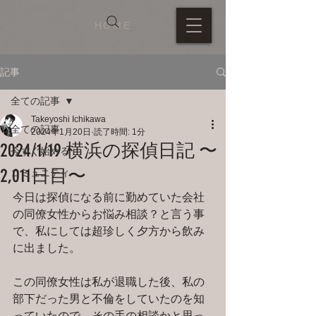
HOME
記事
全ての記事
Takeyoshi Ichikawa
全ての記事
2024年1月20日
読了時間: 1分
2024/1/19 横浜の探偵日記 〜
今すぐ始める
2,011日目〜
コミュニティ
今日は探偵になる前に勤めていた会社
の同僚女性からお悩み相談？と言う事
で、私にしては超珍しく夕方から飲み
に出ました。
この同僚女性は私が退職した後、私の
部下だった男と不倫をしていたのを知
っていたので、その手の相談かと思っ