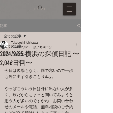
HOME
記事
全ての記事
Takeyoshi Ichikawa
全ての記事
2024年2月26日
読了時間: 1分
2024/2/25 横浜の探偵日記 〜
今すぐ始める
2,046日目〜
コミュニティ
今日は現場もなく、雨で寒いので一歩
も外に出ず引きこもりday。
やっぱこういう日は外に出ない人が多
く、暇だからちょっと聞いてみようと
思う人が多いのですかね、お問い合わ
せのメールや電話、無料相談のご予約
などが立て続けにに入って来ました。