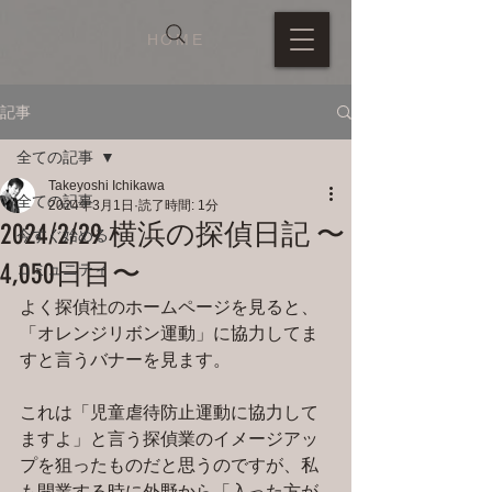
HOME
記事
全ての記事
Takeyoshi Ichikawa
全ての記事
2024年3月1日
読了時間: 1分
2024/2/29 横浜の探偵日記 〜
今すぐ始める
4,050日目〜
コミュニティ
よく探偵社のホームページを見ると、
「オレンジリボン運動」に協力してま
すと言うバナーを見ます。
これは「児童虐待防止運動に協力して
ますよ」と言う探偵業のイメージアッ
プを狙ったものだと思うのですが、私
も開業する時に外野から「入った方が