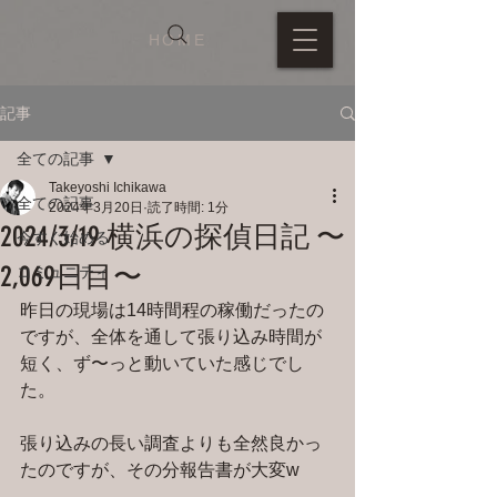
HOME
記事
全ての記事
Takeyoshi Ichikawa
全ての記事
2024年3月20日
読了時間: 1分
2024/3/19 横浜の探偵日記 〜
今すぐ始める
2,069日目〜
コミュニティ
昨日の現場は14時間程の稼働だったの
ですが、全体を通して張り込み時間が
短く、ず〜っと動いていた感じでし
た。
張り込みの長い調査よりも全然良かっ
たのですが、その分報告書が大変w