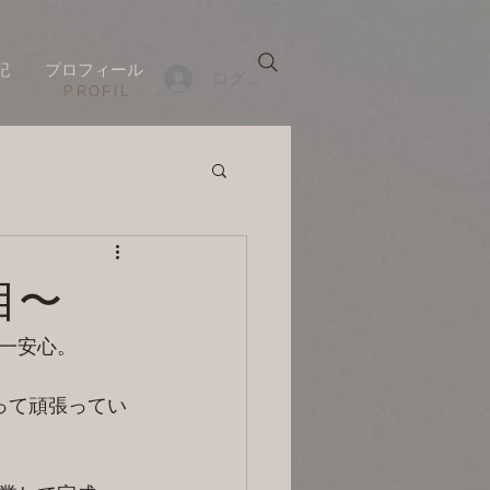
記
プロフィール
ログイン
​PROFIL
日目〜
一安心。
って頑張ってい