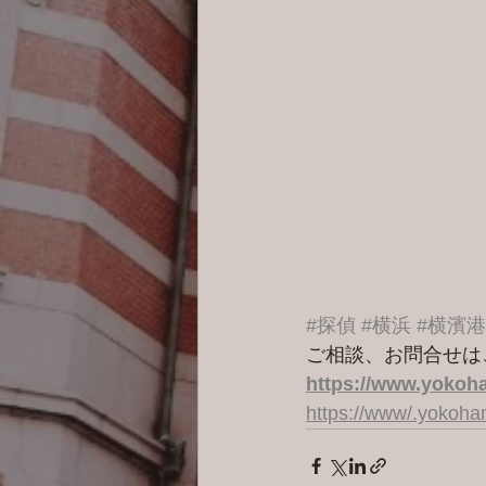
#探偵
#横浜
#横濱
ご相談、お問合せは
https://www.yokoha
https://www/.yokoh