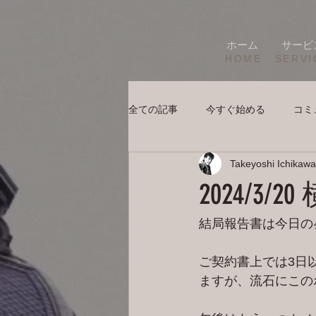
ホーム
サービ
HOME
SERVI
全ての記事
今すぐ始める
コミ
Takeyoshi Ichikawa
2024/3
結局報告書は今日の
ご契約書上では3日
ますが、流石にこの