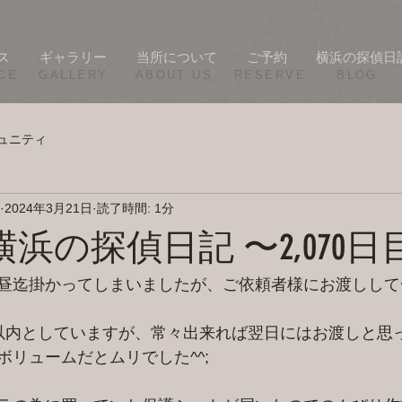
ス
ギャラリー
当所について
ご予約
横浜の探偵日
CE
​GALLERY
​ABOUT US
RESERVE
BLOG
ュニティ
2024年3月21日
読了時間: 1分
/20 横浜の探偵日記 〜2,070
昼迄掛かってしまいましたが、ご依頼者様にお渡しして
以内としていますが、常々出来れば翌日にはお渡しと思
ボリュームだとムリでした^^;