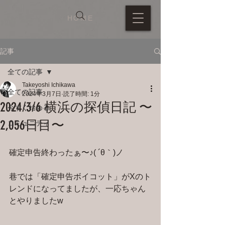
HOME
記事
全ての記事
Takeyoshi Ichikawa
全ての記事
2024年3月7日
読了時間: 1分
2024/3/6 横浜の探偵日記 〜
今すぐ始める
2,056日目〜
コミュニティ
確定申告終わったぁ〜♪( ´θ｀)ノ
巷では「確定申告ボイコット」がXのト
レンドになってましたが、一応ちゃん
とやりましたw