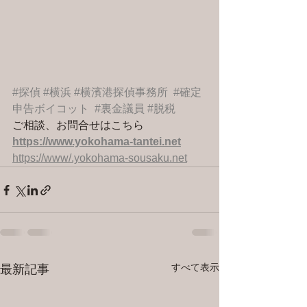
#探偵
#横浜
#横濱港探偵事務所
#確定
申告ボイコット
#裏金議員
#脱税
ご相談、お問合せはこちら 
https://www.yokohama-tantei.net
https://www/.yokohama-sousaku.net
すべて表示
最新記事