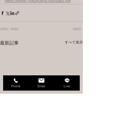
https://www/.yokohama-sousaku.net
すべて表示
最新記事
Phone
Email
Line