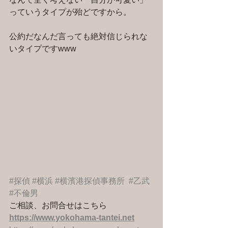
っていうタイプが殆どですから。
公約だなんだ言っても絶対信じられな
いタイプですwww
#探偵
#横浜
#横濱港探偵事務所
#乙武
#不倫男
ご相談、お問合せはこちら 
https://www.yokohama-tantei.net