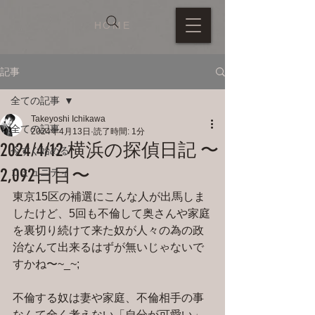
HOME
記事
全ての記事
Takeyoshi Ichikawa
全ての記事
2024年4月13日
読了時間: 1分
2024/4/12 横浜の探偵日記 〜
今すぐ始める
2,092日目〜
コミュニティ
東京15区の補選にこんな人が出馬しま
したけど、5回も不倫して奥さんや家庭
を裏切り続けて来た奴が人々の為の政
治なんて出来るはずが無いじゃないで
すかね〜~_~;
不倫する奴は妻や家庭、不倫相手の事
なんて全く考えない「自分が可愛い」