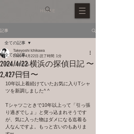
HOME
記事
全ての記事
Takeyoshi Ichikawa
全ての記事
2025年4月22日
読了時間: 1分
2024/4/22 横浜の探偵日記 〜
今すぐ始める
2,427日目〜
コミュニティ
10年以上着続けていたお気に入りTシャ
ツを新調しました^ ^
Tシャツごときで10年以上って「引っ張
り過ぎでしょ」と突っ込まれそうです
が、気に入った物はダメになる迄着る
人なんですよ。もっと古いのもありま
すw