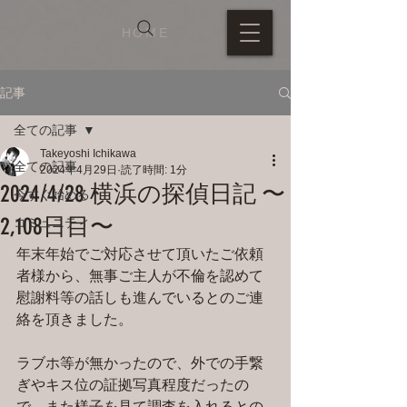
HOME
記事
全ての記事
Takeyoshi Ichikawa
全ての記事
2024年4月29日
読了時間: 1分
2024/4/28 横浜の探偵日記 〜
今すぐ始める
2,108日目〜
コミュニティ
年末年始でご対応させて頂いたご依頼
者様から、無事ご主人が不倫を認めて
慰謝料等の話しも進んでいるとのご連
絡を頂きました。
ラブホ等が無かったので、外での手繋
ぎやキス位の証拠写真程度だったの
で、また様子を見て調査を入れるとの