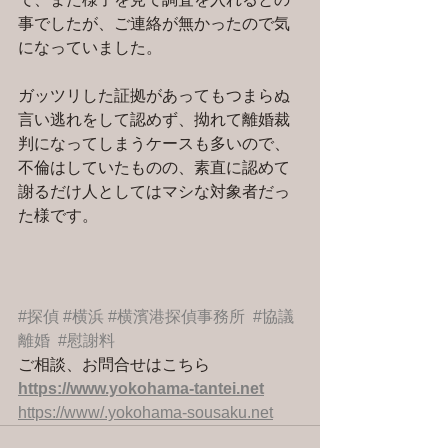
事でしたが、ご連絡が無かったので気
になっていました。
ガッツリした証拠があってもつまらぬ
言い逃れをして認めず、拗れて離婚裁
判になってしまうケースも多いので、
不倫はしていたものの、素直に認めて
謝るだけ人としてはマシな対象者だっ
た様です。
#探偵
#横浜
#横濱港探偵事務所
#協議
離婚
#慰謝料
ご相談、お問合せはこちら 
https://www.yokohama-tantei.net
https://www/.yokohama-sousaku.net