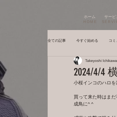
ホーム
サービ
HOME
SERVI
全ての記事
今すぐ始める
コミ
Takeyoshi Ichikawa
2024/4
小桜インコのハロを
買って来た時はまだ
成鳥に^ ^