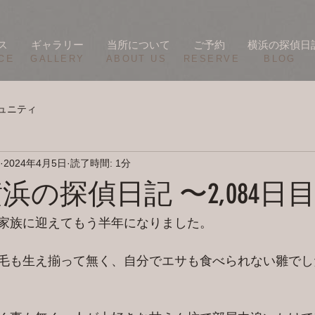
ス
ギャラリー
当所について
ご予約
横浜の探偵日
CE
​GALLERY
​ABOUT US
RESERVE
BLOG
ュニティ
2024年4月5日
読了時間: 1分
/4 横浜の探偵日記 〜2,084日
家族に迎えてもう半年になりました。
毛も生え揃って無く、自分でエサも食べられない雛でし