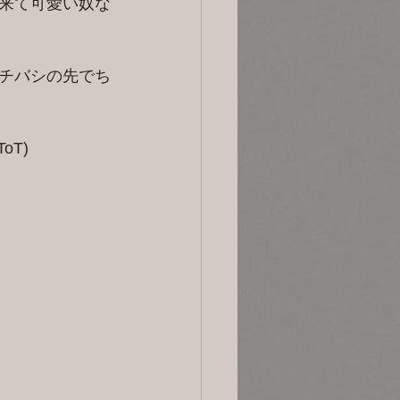
来て可愛い奴な
チバシの先でち
T)