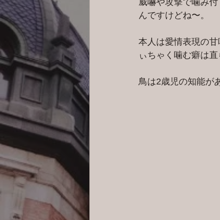
威嚇や攻撃で噛み付
んですけどね〜。
本人は愛情表現の甘
ぃちゃく噛む癖は直
鳥は2歳児の知能があ