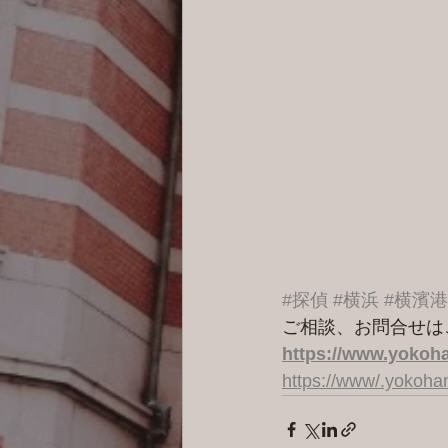
#探偵
#横浜
#横濱
ご相談、お問合せは
https://www.yokoha
https://www/.yokoh