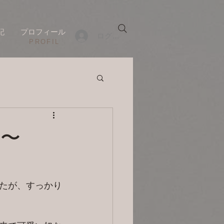
記
プロフィール
ログイン
​PROFIL
目〜
たが、すっかり