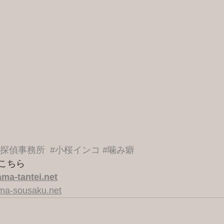
港探偵事務所
#小桜インコ
#噛み癖
こちら 
ma-tantei.net
ama-sousaku.net