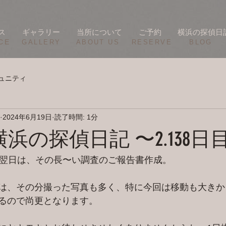
ス
ギャラリー
当所について
ご予約
横浜の探偵日
CE
​GALLERY
​ABOUT US
RESERVE
BLOG
ュニティ
2024年6月19日
読了時間: 1分
/17 横浜の探偵日記 〜2.138日
の翌日は、その長〜い調査のご報告書作成。
は、その分撮った写真も多く、特に今回は移動も大きか
るので尚更となります。