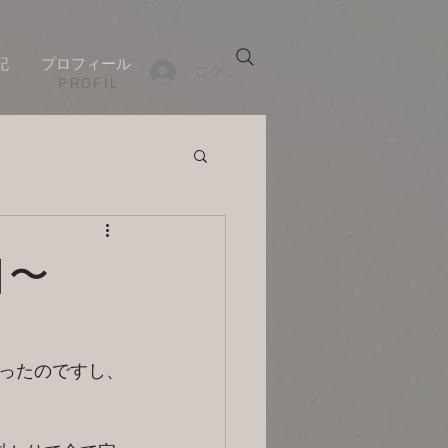
記
プロフィール
ログイン
​PROFIL
目〜
ったのですし、