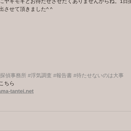
にヤキモキとお待たせさせたくありませんからね。1日
させて頂きました^ ^
港探偵事務所
#浮気調査
#報告書
#待たせないのは大事
こちら 
ma-tantei.net