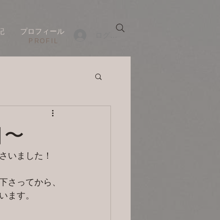
記
プロフィール
ログイン
​PROFIL
目〜
さいました！
下さってから、
います。