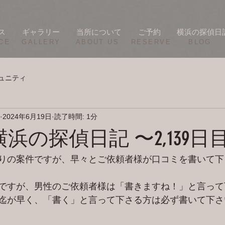
ス
ギャラリー
当所について
ご予約
横浜の探偵日
CE
​GALLERY
​ABOUT US
RESERVE
BLOG
ュニティ
2024年6月19日
読了時間: 1分
/18 横浜の探偵日記 〜2,139日
りの案件ですが、早々とご依頼者様が口コミを書いて下
ですが、男性のご依頼者様は「書きますね！」と言って
迄が早く、「書く」と言って下さる方は必ず書いて下さ