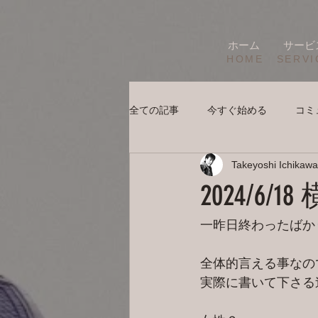
ホーム
サービ
HOME
SERVI
全ての記事
今すぐ始める
コミ
Takeyoshi Ichikawa
2024/6
一昨日終わったばか
全体的言える事なの
実際に書いて下さる