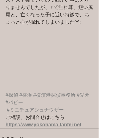
りませんでしたが、♀で垂れ耳、短い尻
尾と、亡くなった子に近い特徴で、ち
ょっと心が揺れてしまいました^^;
#探偵
#横浜
#横濱港探偵事務所
#愛犬
#パピー
#ミニチュアシュナウザー
ご相談、お問合せはこちら 
https://www.yokohama-tantei.net