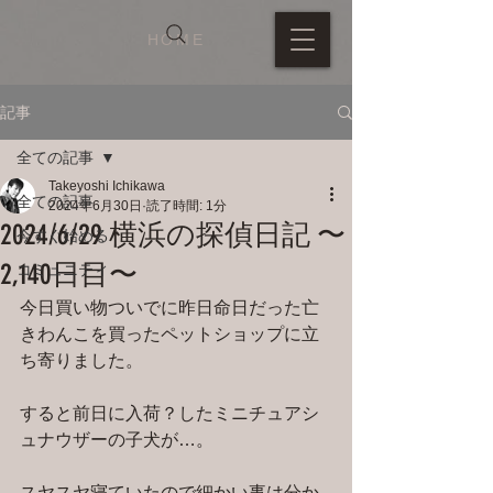
HOME
記事
全ての記事
Takeyoshi Ichikawa
全ての記事
2024年6月30日
読了時間: 1分
2024/6/29 横浜の探偵日記 〜
今すぐ始める
2,140日目〜
コミュニティ
今日買い物ついでに昨日命日だった亡
きわんこを買ったペットショップに立
ち寄りました。
すると前日に入荷？したミニチュアシ
ュナウザーの子犬が…。
スヤスヤ寝ていたので細かい事は分か