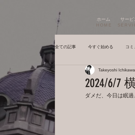
ホーム
サービ
HOME
SERVI
全ての記事
今すぐ始める
コミ
Takeyoshi Ichikawa
2024/6
ダメだ、今日は眠過