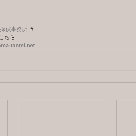
港探偵事務所
  #
こちら 
ma-tantei.net