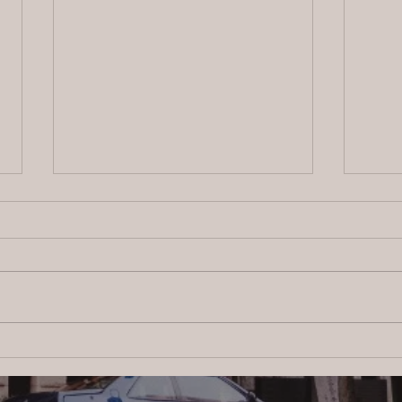
2026/8/4 横浜の探偵日記 〜2,855
【ブ
日目〜
ス：
調査