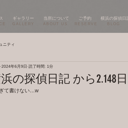
ス
ギャラリー
当所について
ご予約
横浜の探偵日
CE
​GALLERY
​ABOUT US
RESERVE
BLOG
ュニティ
2024年6月9日
読了時間: 1分
/7 横浜の探偵日記 から2.148
ぎて書けない…w