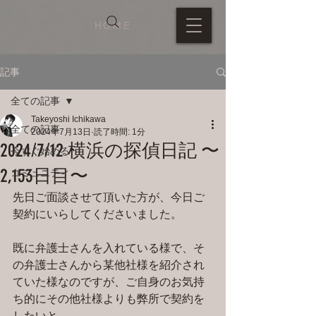
HOME
記事
全ての記事
Takeyoshi Ichikawa
全ての記事
2024年7月13日
読了時間: 1分
2024/7/12 横浜の探偵日記 〜
今すぐ始める
2,153日目〜
コミュニティ
先日ご面談させて頂いた方が、今日ご
契約にいらしてくださいました。
既に弁護士さんを入れている様で、そ
の弁護士さんから某他社様を紹介され
ていた様なのですが、ご自身のお気持
ち的にその他社様よりも弊所で契約を
したいと。