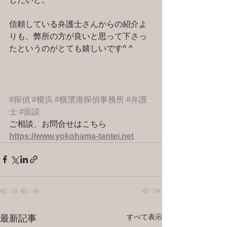
信頼している弁護士さんからの紹介よ
りも、弊所の方が良いと思って下さっ
たというのがとても嬉しいです^ ^
#探偵
#横浜
#横濱港探偵事務所
#弁護
士
#面談
ご相談、お問合せはこちら 
https://www.yokohama-tantei.net
すべて表示
最新記事