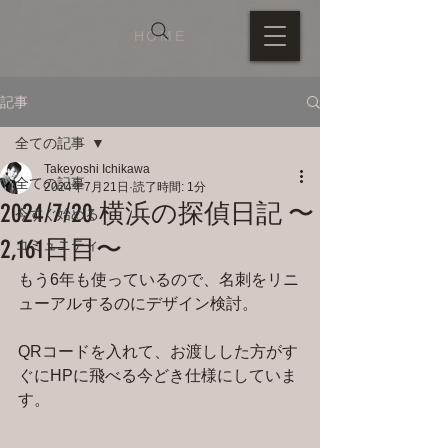
HOME
記事
全ての記事
Takeyoshi Ichikawa
全ての記事
2024年7月21日
読了時間: 1分
2024/7/20 横浜の探偵日記 〜
今すぐ始める
2,161日目〜
コミュニティ
もう6年も使っているので、名刺をリニ
ューアルするのにデザイン検討。
QRコードを入れて、お渡しした方がす
ぐにHPに飛べる今どき仕様にしていま
す。