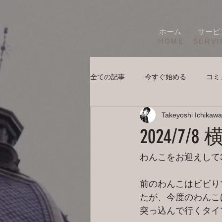
ホーム
サービ
HOME
SERVI
全ての記事
今すぐ始める
コミ
Takeyoshi Ichikawa
2024/7
わんこをお迎えして
前のわんこはビビり
たが、今度のわんこ
突っ込んで行くタイ