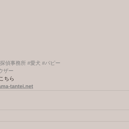
港探偵事務所
#愛犬
#パピー
ウザー
こちら 
ma-tantei.net