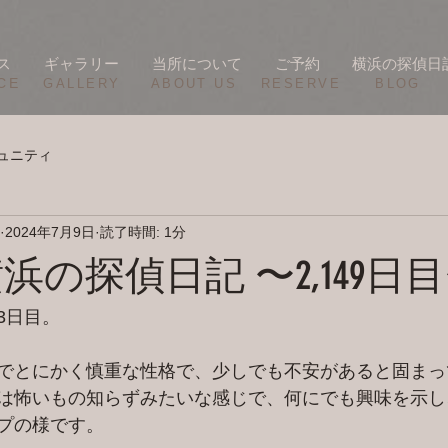
ス
ギャラリー
当所について
ご予約
横浜の探偵日
CE
​GALLERY
​ABOUT US
RESERVE
BLOG
ュニティ
2024年7月9日
読了時間: 1分
/8 横浜の探偵日記 〜2,149日
3日目。
でとにかく慎重な性格で、少しでも不安があると固まっ
は怖いもの知らずみたいな感じで、何にでも興味を示し
プの様です。