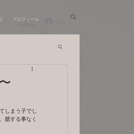
記
プロフィール
ログイン
​PROFIL
目〜
てしまう子でし
、臆する事なく