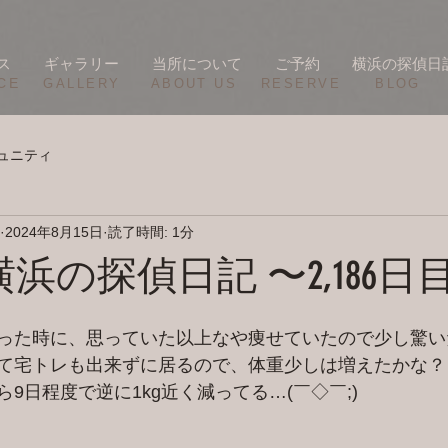
ス
ギャラリー
当所について
ご予約
横浜の探偵日
CE
​GALLERY
​ABOUT US
RESERVE
BLOG
ュニティ
2024年8月15日
読了時間: 1分
/14 横浜の探偵日記 〜2,186日
った時に、思っていた以上なや痩せていたので少し驚い
て宅トレも出来ずに居るので、体重少しは増えたかな？
9日程度で逆に1kg近く減ってる…(￣◇￣;)