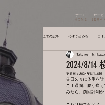
ホーム
サービ
HOME
SERVI
全ての記事
今すぐ始める
コミ
Takeyoshi Ichikawa
2024/8
更新日：
2024年8月16日
先日久々に体重を計
こ１週間、腰が痛く
みたら、前回計測から
これは病気か？？