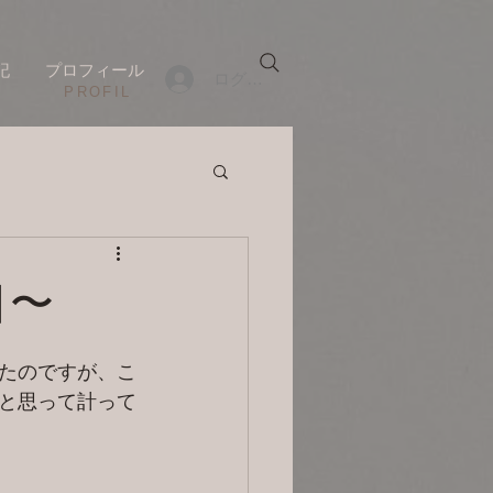
記
プロフィール
ログイン
​PROFIL
目〜
たのですが、こ
と思って計って