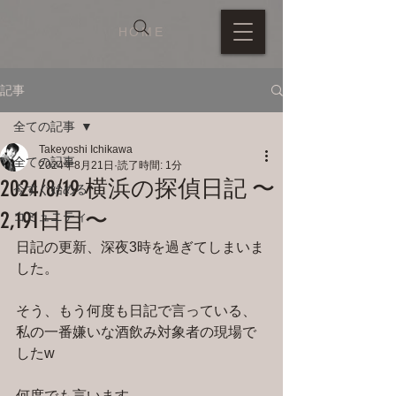
HOME
記事
全ての記事
Takeyoshi Ichikawa
全ての記事
2024年8月21日
読了時間: 1分
2024/8/19 横浜の探偵日記 〜
今すぐ始める
2,191日目〜
コミュニティ
日記の更新、深夜3時を過ぎてしまいま
した。
そう、もう何度も日記で言っている、
私の一番嫌いな酒飲み対象者の現場で
したw
何度でも言います。