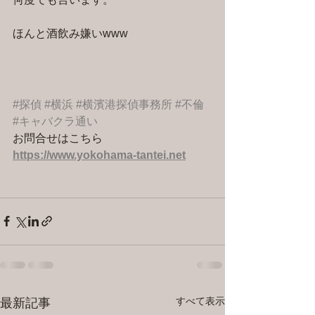
ほんと酒飲み嫌いwww
#探偵
#横浜
#横濱港探偵事務所
#不倫
#キャバクラ通い
お問合せはこちら 
https://www.yokohama-tantei.net
すべて表示
最新記事