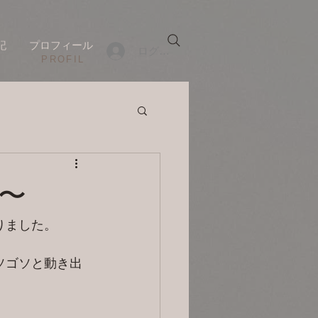
記
プロフィール
ログイン
​PROFIL
目〜
りました。
ソゴソと動き出