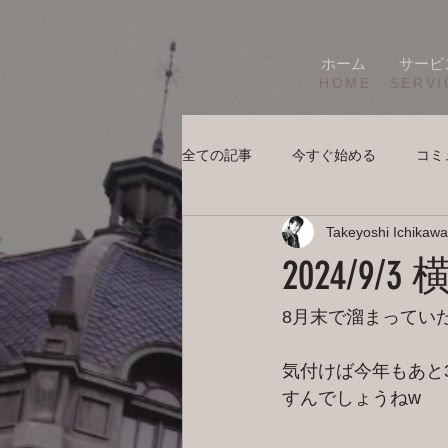
ホーム
サービ
HOME
SERVI
全ての記事
今すぐ始める
コミ
Takeyoshi Ichikawa
2024/9
8月末で溜まってい
気付けば今年もあと
すんでしょうねw