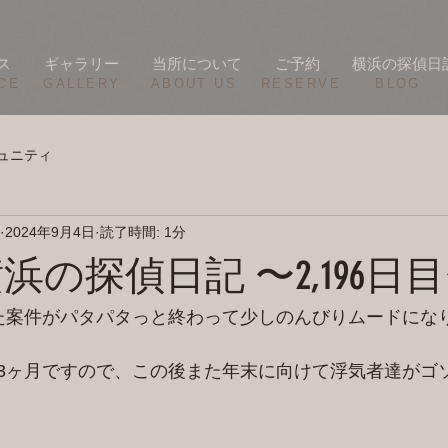
ス
ギャラリー
当所について
ご予約
横浜の探偵日
CE
​GALLERY
​ABOUT US
RESERVE
BLOG
ュニティ
2024年9月4日
読了時間: 1分
/3 横浜の探偵日記 〜2,196日
た案件がパタパタっと終わって少しのんびりムードにな
3ヶ月ですので、この後また年末に向けて浮気者達がゴ