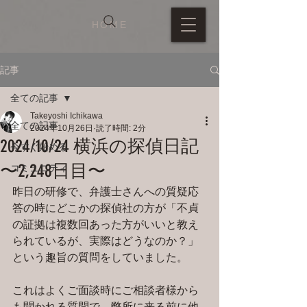
HOME
記事
全ての記事
Takeyoshi Ichikawa
全ての記事
2024年10月26日
読了時間: 2分
2024/10/24 横浜の探偵日記
今すぐ始める
〜2,248日目〜
コミュニティ
昨日の研修で、弁護士さんへの質疑応
答の時にどこかの探偵社の方が「不貞
の証拠は複数回あった方がいいと教え
られているが、実際はどうなのか？」
という趣旨の質問をしていました。
これはよくご面談時にご相談者様から
も聞かれる質問で、弊所に来る前に他