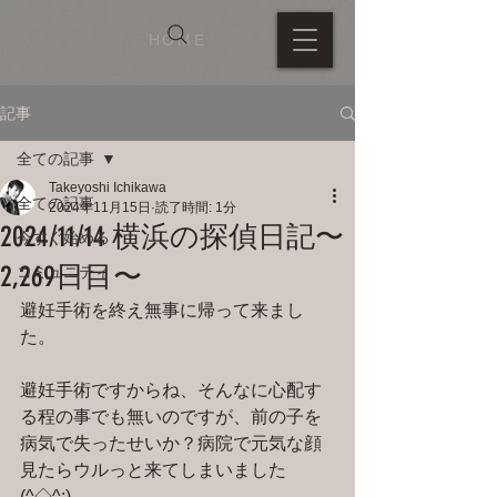
HOME
記事
全ての記事
Takeyoshi Ichikawa
全ての記事
2024年11月15日
読了時間: 1分
2024/11/14 横浜の探偵日記〜
今すぐ始める
2,269日目〜
コミュニティ
避妊手術を終え無事に帰って来まし
た。
避妊手術ですからね、そんなに心配す
る程の事でも無いのですが、前の子を
病気で失ったせいか？病院で元気な顔
見たらウルっと来てしまいました
(^◇^;)