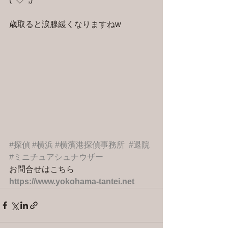
歳取ると涙腺緩くなりますねw
#探偵
#横浜
#横濱港探偵事務所
#退院
#ミニチュアシュナウザー
お問合せはこちら 
https://www.yokohama-tantei.net