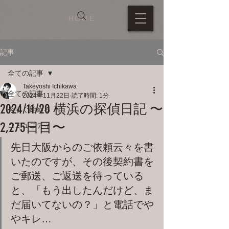
HOME
記事
全ての記事
Takeyoshi Ichikawa
全ての記事
2024年11月22日
読了時間: 1分
2024/11/20 横浜の探偵日記 〜
今すぐ始める
2,275日目〜
コミュニティ
先日大阪からのご依頼云々を書
いたのですが、その後契約書を
ご郵送、ご返送を待っている
と、「もう出したんだけど、ま
だ届いてないの？」と電話でや
やキレ…