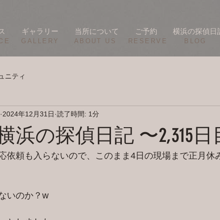
ス
ギャラリー
当所について
ご予約
横浜の探偵日
CE
​GALLERY
​ABOUT US
RESERVE
BLOG
ュニティ
2024年12月31日
読了時間: 1分
2/30 横浜の探偵日記 〜2,315
応依頼も入らないので、このまま4日の現場まで正月休
ないのか？w