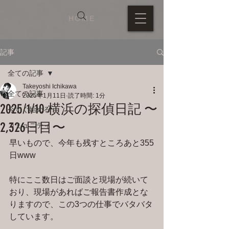
HOME
記事
全ての記事
Takeyoshi Ichikawa
全ての記事
2025年1月11日
読了時間: 1分
2025/1/10 横浜の探偵日記 〜
今すぐ始める
2,326日目〜
コミュニティ
早いもので、今年も残すところあと355
日www
特にここ数日はご面談と現場が続いて
おり、現場があればご報告書作成とな
りますので、この3つの仕事でバタバタ
しています。