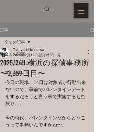
HOME
記事
全ての記事
Takeyoshi Ichikawa
全ての記事
2025年2月12日
読了時間: 1分
2025/2/11 横浜の探偵事務所
今すぐ始める
〜2,359日目〜
コミュニティ
今日の現場、14日は対象者が行動出来
ないので、事前でバレンタインデート
をするだろうと言う事で実施するも空
振り…。
今の時代、バレンタインだからどうこ
うって事無いんですかね〜。