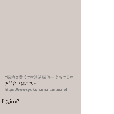
#探偵
#横浜
#横濱港探偵事務所
#旧車
お問合せはこちら 
https://www.yokohama-tantei.net