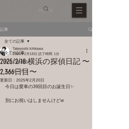
HOME
記事
全ての記事
Takeyoshi Ichikawa
全ての記事
2025年2月18日
読了時間: 1分
2025/2/18 横浜の探偵日記 〜
今すぐ始める
2,366日目〜
コミュニティ
更新日：
2025年2月20日
今日は愛車の39回目のお誕生日✨
別にお祝いはしませんけどw