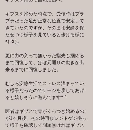
ギブスを諦めた時点で、受傷時はプラ
プラだった足が正常な位置で安定して
きていたのですが、そのまま安静を保
たせつつ様子を見ていると歩ける様に
٩( ᐛ )و
更に力の入って無かった指先も掴める
まで回復して、ほぼ元通りの動きが出
来るまでに回復しました。
むしろ安静生活でストレス溜まってい
る様子だったのでケージを戻してあげ
ると嬉しそうに遊んでます^ ^
医者はギブスで骨がくっつき始めるの
が1ヶ月後、その時再びレントゲン撮っ
て様子を確認して問題無ければギブス