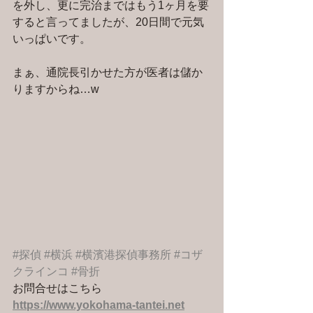
を外し、更に完治まではもう1ヶ月を要
すると言ってましたが、20日間で元気
いっぱいです。
まぁ、通院長引かせた方が医者は儲か
りますからね…w
#探偵
#横浜
#横濱港探偵事務所
#コザ
クラインコ
#骨折
お問合せはこちら 
https://www.yokohama-tantei.net