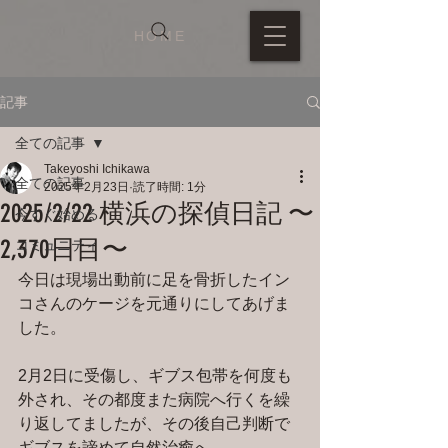
HOME
記事
全ての記事
Takeyoshi Ichikawa
全ての記事
2025年2月23日
読了時間: 1分
2025/2/22 横浜の探偵日記 〜
今すぐ始める
2,370日目〜
コミュニティ
今日は現場出動前に足を骨折したイン
コさんのケージを元通りにしてあげま
した。
2月2日に受傷し、ギブス包帯を何度も
外され、その都度また病院へ行くを繰
り返してましたが、その後自己判断で
ギブスを諦めて自然治癒へ。