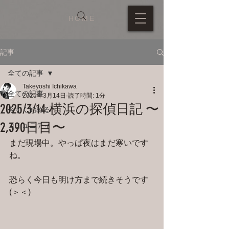
HOME
記事
全ての記事
Takeyoshi Ichikawa
全ての記事
2025年3月14日
読了時間: 1分
2025/3/14 横浜の探偵日記 〜
今すぐ始める
2,390日目〜
コミュニティ
まだ現場中。やっぱ夜はまだ寒いです
ね。
恐らく今日も明け方まで続きそうです
(＞＜)