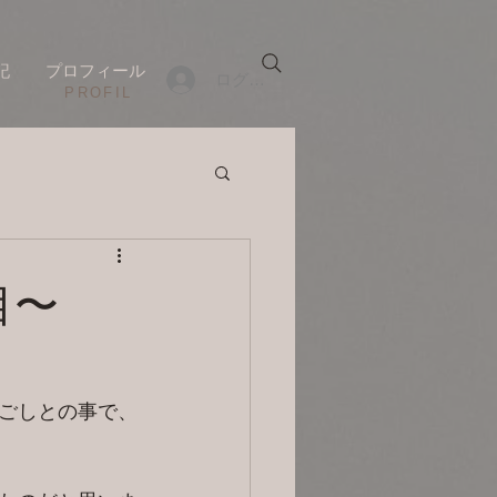
記
プロフィール
ログイン
​PROFIL
日目〜
ごしとの事で、