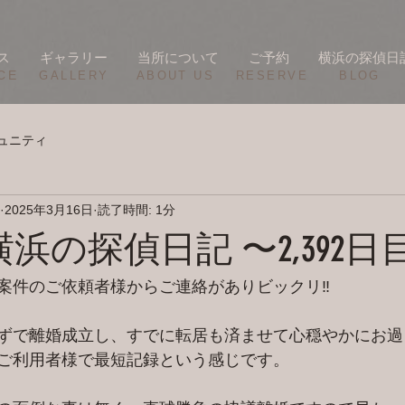
ス
ギャラリー
当所について
ご予約
横浜の探偵日
CE
​GALLERY
​ABOUT US
RESERVE
BLOG
ュニティ
2025年3月16日
読了時間: 1分
/16 横浜の探偵日記 〜2,392
案件のご依頼者様からご連絡がありビックリ‼️
ずで離婚成立し、すでに転居も済ませて心穏やかにお過
ご利用者様で最短記録という感じです。