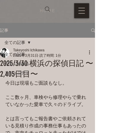
HOME
記事
全ての記事
Takeyoshi Ichikawa
全ての記事
2025年3月31日
読了時間: 1分
2025/3/30 横浜の探偵日記 〜
今すぐ始める
2,405日目〜
コミュニティ
今日は現場もご面談もなし。
ここ数ヶ月、車検やら修理やらで乗れ
ていなかった愛車で久々のドライブ。
とは言ってもご報告書やご依頼されて
いる見積り作成の事務仕事もあったの
で、市内をチョロっと走っただけでは