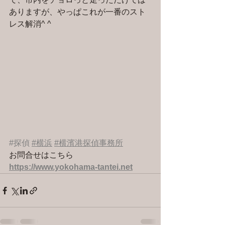
ありますが、やっぱこれが一番のスト
レス解消^ ^
#探偵
#横浜
#横濱港探偵事務所
お問合せはこちら 
https://www.yokohama-tantei.net