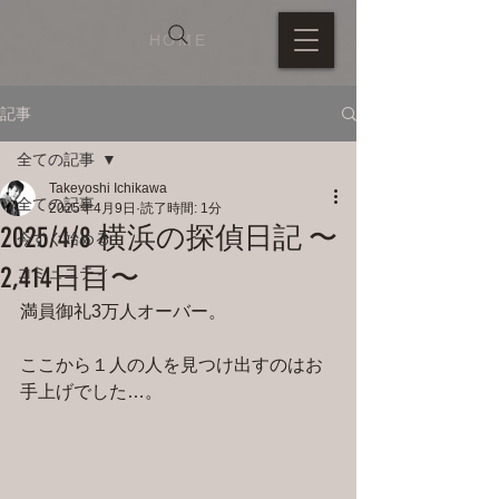
HOME
記事
全ての記事
Takeyoshi Ichikawa
全ての記事
2025年4月9日
読了時間: 1分
2025/4/8 横浜の探偵日記 〜
今すぐ始める
2,414日目〜
コミュニティ
満員御礼3万人オーバー。
ここから１人の人を見つけ出すのはお
手上げでした…。