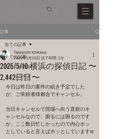
HOME
記事
全ての記事
Takeyoshi Ichikawa
全ての記事
2025年5月10日
読了時間: 1分
2025/5/10 横浜の探偵日記 〜
今すぐ始める
2,442日目〜
コミュニティ
今日は昨日の案件の続き予定でした
が、ご依頼者様都合でキャンセル。
当日キャンセルで現場へ向う直前のキ
ャンセルなので、困るには困るのです
が、ここ数日忙しかったので内心ホッ
としていると言えばホッとしていますw