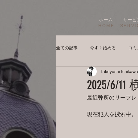
ホーム
サービ
HOME
SERVI
全ての記事
今すぐ始める
コミ
Takeyoshi Ichikawa
2025/6
最近弊所のリーフレ
現在犯人を捜索中。