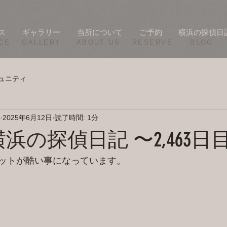
ス
ギャラリー
当所について
ご予約
横浜の探偵日
CE
​GALLERY
​ABOUT US
RESERVE
BLOG
ュニティ
2025年6月12日
読了時間: 1分
/11 横浜の探偵日記 〜2,463日
ットが酷い事になっています。