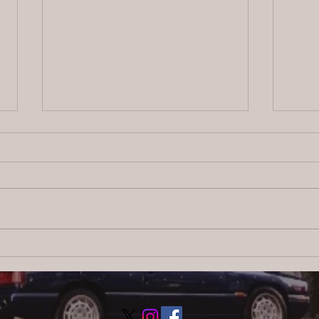
2026/8/4 横浜の探偵日記 〜2,855
【ブ
日目〜
ス：
調査