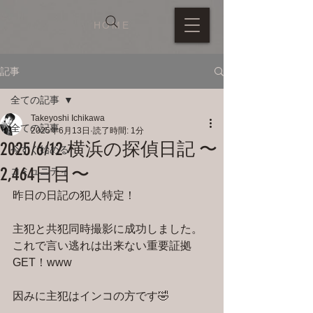
HOME
記事
全ての記事
Takeyoshi Ichikawa
全ての記事
2025年6月13日
読了時間: 1分
2025/6/12 横浜の探偵日記 〜
今すぐ始める
2,464日目〜
コミュニティ
昨日の日記の犯人特定！
主犯と共犯同時撮影に成功しました。
これで言い逃れは出来ない重要証拠
GET！www
因みに主犯はインコの方です🤣