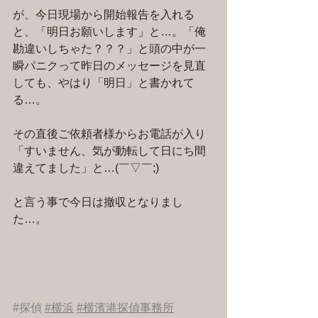
が、今日現場から開始報告を入れる
と、「明日お願いします」と…。「俺
勘違いしちゃた？？？」と頭の中が一
瞬パニクって昨日のメッセージを見直
しても、やはり「明日」と書かれて
る…。
その直後ご依頼者様からお電話が入り
「すいません、気が動転して日にち間
違えてました」と…(￣▽￣;)
と言う事で今日は撤収となりまし
た…。
#探偵
#横浜
#横濱港探偵事務所