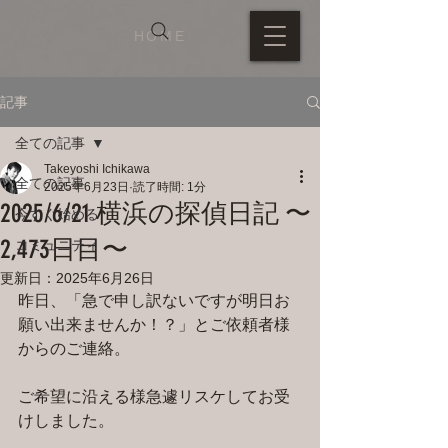
HOME
記事
全ての記事
Takeyoshi Ichikawa
全ての記事
2025年6月23日
読了時間: 1分
2025/6/21 横浜の探偵日記 〜
今すぐ始める
2,473日目〜
コミュニティ
更新日：
2025年6月26日
昨日、「急で申し訳ないですが明日お
願い出来ませんか！？」とご依頼者様
からのご連絡。
ご希望に沿える様急遽リスケしてお受
けしました。