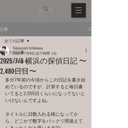
HOME
記事
全ての記事
Takeyoshi Ichikawa
全ての記事
2025年7月9日
読了時間: 1分
2025/7/8 横浜の探偵日記 〜
今すぐ始める
2,480日目〜
コミュニティ
多分7年前の今頃からこの日記を書き始
めているのですが、計算すると毎日書
いてると2,555日くらいになってないと
いけないんですよね。
タイトルに日数入れる様になってか
ら、どこかで数字をバックリ間違えて
しまったんだと思います^^;