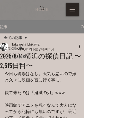
HOME
記事
全ての記事
Takeyoshi Ichikawa
全ての記事
2025年8月12日
読了時間: 1分
2025/8/11 横浜の探偵日記 〜
今すぐ始める
2,513日目〜
コミュニティ
今日も現場はなし。天気も悪いので嫁
と久々に映画を観に行く事に。
観て来たのは「鬼滅の刃」www
映画館でアニメを観るなんて大人にな
ってから記憶にも無いのですが、最近
のアニメ映像って凄いですね〜✨