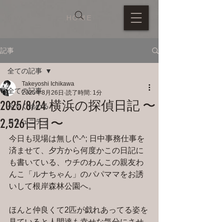
HOME
記事
全ての記事
Takeyoshi Ichikawa
全ての記事
2025年8月26日
読了時間: 1分
2025/8/24 横浜の探偵日記 〜
今すぐ始める
2,526日目〜
コミュニティ
今日も現場は無し(^-^; 日中事務仕事を
済ませて、夕方から何度かこの日記に
も書いている、ウチのわんこの親友わ
んこ「ルナちゃん」のパパママをお誘
いして根岸森林公園へ。
ほんと仲良くて2匹が戯れあってる姿を
見ていると人間達も幸せな気分にさせ