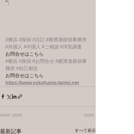
^;
#横浜
#探偵
#日記
#横濱港探偵事務所
#外国人
#中国人
#ご相談
#浮気調査
お問合せはこちら 
#横浜
#探偵
#お問合せ
#横濱港探偵事
務所
#自己都合
お問合せはこちら 
https://www.yokohama-tantei.net
すべて表示
最新記事