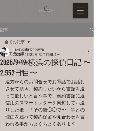
HOME
記事
全ての記事
Takeyoshi Ichikawa
全ての記事
2025年9月21日
読了時間: 1分
2025/9/19 横浜の探偵日記 〜
今すぐ始める
2,552日目〜
コミュニティ
遠方からのお問合せでお電話でお話し
させて頂き、契約したいから書類を送
って欲しいと言う事で、契約書類に返
信用のスマートレターを同封してお送
りした後、「その後◯◯で〜」等との
理由を述べて契約保留や見合わせを言
われる事がちょくちょくあります。