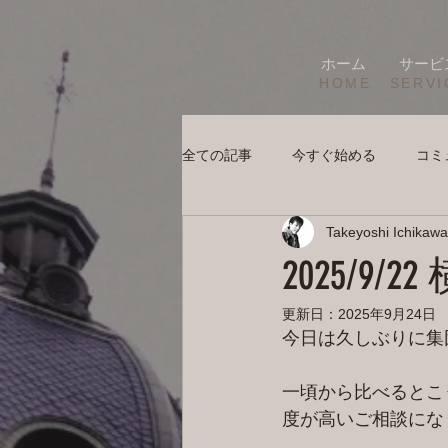
ホーム
サービ
HOME
SERVI
全ての記事
今すぐ始める
コミ
Takeyoshi Ichikawa
2025/9
更新日：
2025年9月24日
今日は久しぶりに集
一頃から比べるとこ
度が高いご相談にな