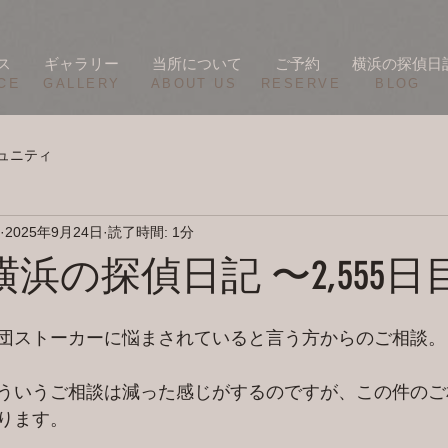
ス
ギャラリー
当所について
ご予約
横浜の探偵日
CE
​GALLERY
​ABOUT US
RESERVE
BLOG
ュニティ
2025年9月24日
読了時間: 1分
/22 横浜の探偵日記 〜2,555
団ストーカーに悩まされていると言う方からのご相談。
ういうご相談は減った感じがするのですが、この件のご
ります。