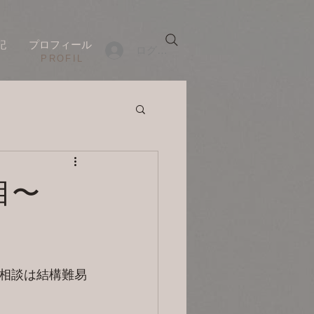
記
プロフィール
ログイン
​PROFIL
日目〜
相談は結構難易