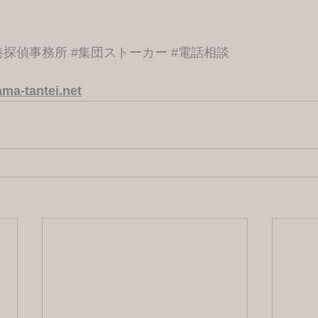
港探偵事務所
#集団ストーカー
#電話相談
ma-tantei.net