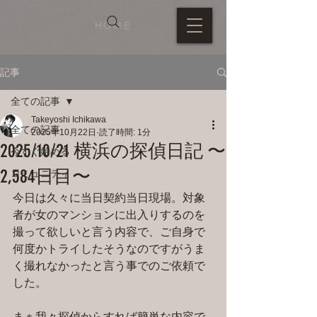
HOME
記事
全ての記事
Takeyoshi Ichikawa
全ての記事
2025年10月22日
読了時間: 1分
2025/10/21 横浜の探偵日記 〜
今すぐ始める
2,584日目〜
コミュニティ
今日は久々に当日契約当日現場。対象
者が女のマンションに出入りするのを
撮って欲しいと言う内容で、ご自身で
何度かトライしたそうなのですがうま
く撮れなかったと言う事でのご依頼で
した。
まぁ我々探偵からすれば簡単な内容で