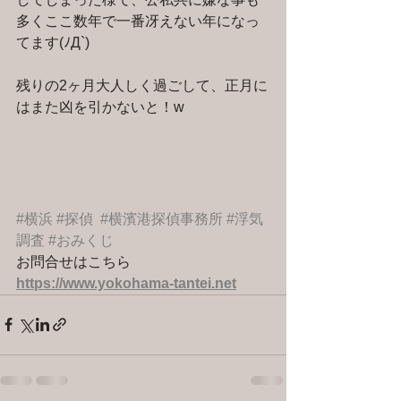
多くここ数年で一番冴えない年になっ
てます(ﾉД`)
残りの2ヶ月大人しく過ごして、正月に
はまた凶を引かないと！w
#横浜
#探偵
#横濱港探偵事務所
#浮気
調査
#おみくじ
お問合せはこちら 
https://www.yokohama-tantei.net