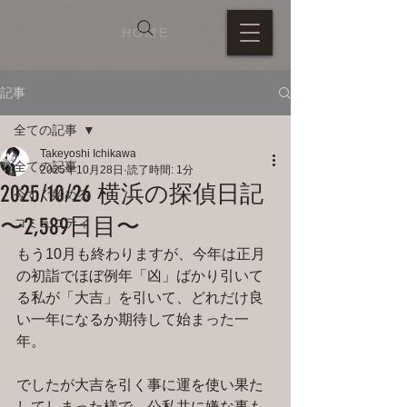
HOME
記事
全ての記事
Takeyoshi Ichikawa
全ての記事
2025年10月28日
読了時間: 1分
2025/10/26 横浜の探偵日記
今すぐ始める
〜2,589日目〜
コミュニティ
もう10月も終わりますが、今年は正月
の初詣でほぼ例年「凶」ばかり引いて
る私が「大吉」を引いて、どれだけ良
い一年になるか期待して始まった一
年。
でしたが大吉を引く事に運を使い果た
してしまった様で、公私共に嫌な事も