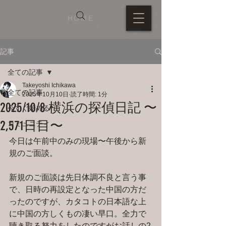
HOME
記事
全ての記事
Takeyoshi Ichikawa
全ての記事
2025年10月10日
読了時間: 1分
2025/10/8 横浜の探偵日記 〜
今すぐ始める
2,571日目〜
コミュニティ
今日は午前中のみの現場〜午後から新
規のご面談。
新規のご面談は先日体調不良と言う事
で、日時の再設定となった中国の方だ
ったのですが、カタコトの日本語な上
に中国の方しくもの凄い早口。全力で
聴き取る努力をしたのですがお話しの2