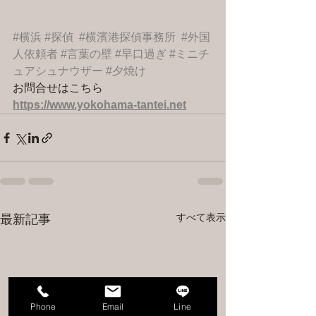
#横浜
#探偵
#横濱港探偵事務所
#外国
人依頼者
#言葉の壁
#早口過ぎ
#ミニチ
ュアシュナウザー
#夕焼け
お問合せはこちら 
https://www.yokohama-tantei.net
すべて表示
最新記事
Phone
Email
Line