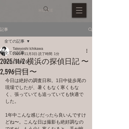
HOME
記事
全ての記事
Takeyoshi Ichikawa
全ての記事
2025年11月3日
読了時間: 1分
2025/11/2 横浜の探偵日記 〜
今すぐ始める
2,596日目〜
コミュニティ
今日は絶好の調査日和。1日中徒歩尾の
現場でしたが、暑くもなく寒くもな
く、張っていても追っていても快適で
した。
1年中こんな感じだったら良いんですけ
どね〜。こんな日は撮影も絶好調なの
ですが、もう少し寒くなると、手が悴