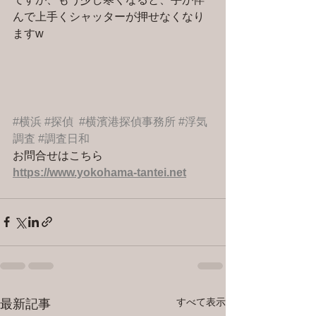
んで上手くシャッターが押せなくなり
ますw
#横浜
#探偵
#横濱港探偵事務所
#浮気
調査
#調査日和
お問合せはこちら 
https://www.yokohama-tantei.net
すべて表示
最新記事