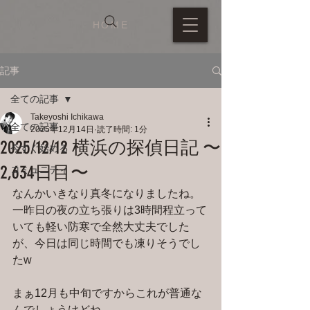
HOME
記事
全ての記事
Takeyoshi Ichikawa
全ての記事
2025年12月14日
読了時間: 1分
2025/12/12 横浜の探偵日記 〜
今すぐ始める
2,634日目〜
コミュニティ
なんかいきなり真冬になりましたね。
一昨日の夜の立ち張りは3時間程立って
いても軽い防寒で全然大丈夫でした
が、今日は同じ時間でも凍りそうでし
たw
まぁ12月も中旬ですからこれが普通な
んでしょうけどね。