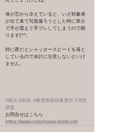
体が芯から冷えていると、いざ対象者
が出て来て写真撮ろうとした時に寒さ
で手が震えて手ブレしてしまうので困
ります(^^;
特に夜だとシャッタースピードを落と
しているので余計に注意しないといけ
ません。
#横浜
#探偵
#横濱港探偵事務所
#浮気
調査
お問合せはこちら 
https://www.yokohama-tantei.net